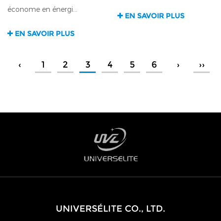
économe en énergi...
EN SAVOIR PLUS
EN SAVOIR PLUS
‹
1
2
3
4
5
6
›
››
UNIVERSÉLITE CO., LTD.