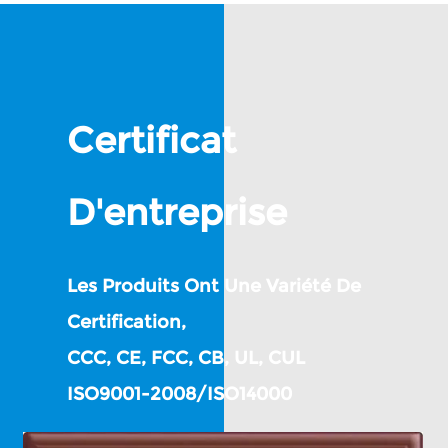
Certificat
D'entreprise
Les Produits Ont Une Variété De
Certification,
CCC, CE, FCC, CB, UL, CUL
ISO9001-2008/ISO14000