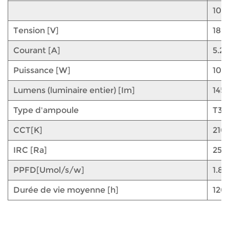
10
Tension [V]
180
Courant [A]
5.2
Puissance [W]
100
Lumens (luminaire entier) [Im]
145
Type d'ampoule
T33
CCT[K]
210
IRC [Ra]
25
PPFD[Umol/s/w]
1.8
Durée de vie moyenne [h]
120