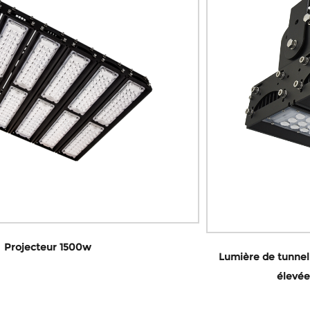
Lumière de tunnel de LED/lumière d'inondation/lumiè
élevée linéaire de baie 150-240w