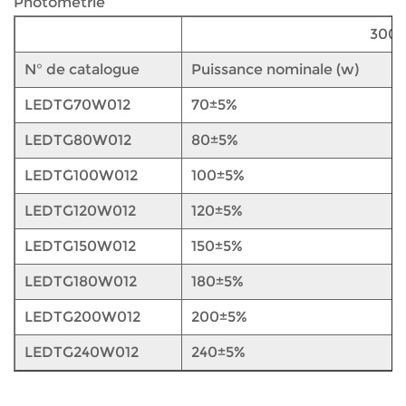
Photométrie
3000
N° de catalogue
Puissance nominale (w)
LEDTG70W012
70±5%
LEDTG80W012
80±5%
LEDTG100W012
100±5%
LEDTG120W012
120±5%
LEDTG150W012
150±5%
LEDTG180W012
180±5%
LEDTG200W012
200±5%
LEDTG240W012
240±5%