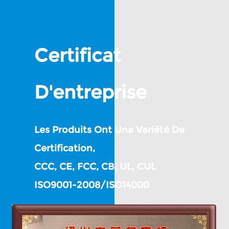
Certificat
D'entreprise
Les Produits Ont Une Variété De
Certification,
CCC, CE, FCC, CB, UL, CUL
ISO9001-2008/ISO14000