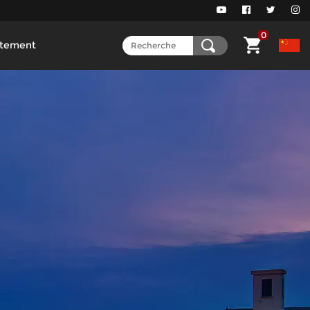
0
tement