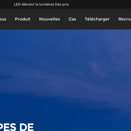
LED élèvent la lumières Des prix
ous
Produit
Nouvelles
Cas
Télécharger
Recru
ES DE