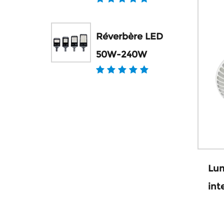
Réverbère LED
50W-240W
Lum
int