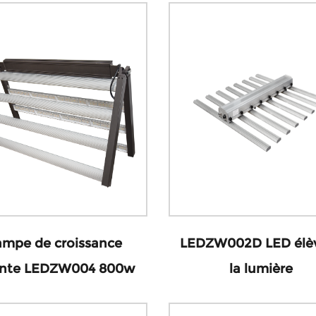
ampe de croissance
LEDZW002D LED élè
ante LEDZW004 800w
la lumière