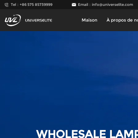
Tel：+86 575 85739999
Email：
info@universelite.com
Maison
À propos de n
WHOLESALE LAMP