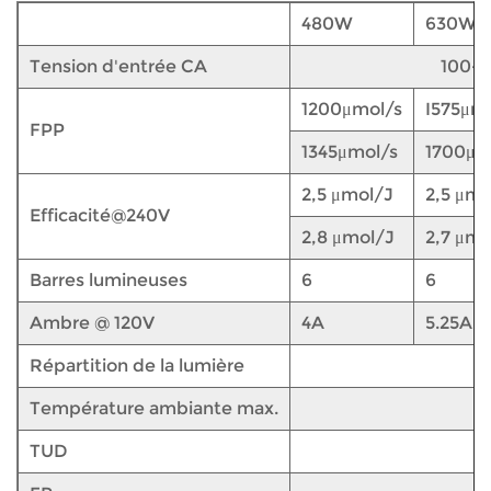
480W
630W
Tension d'entrée CA
100-2
1200μmol/s
I575μm
FPP
1345μmol/s
1700μm
2,5 μmol/J
2,5 μmo
Efficacité@240V
2,8 μmol/J
2,7 μmo
Barres lumineuses
6
6
Ambre @ 120V
4A
5.25A
Répartition de la lumière
Température ambiante max.
TUD