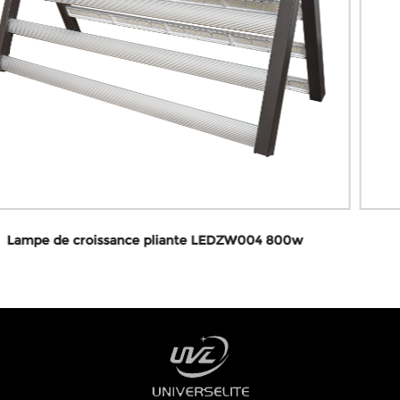
800w
LEDZW002D LED élèvent la lumière