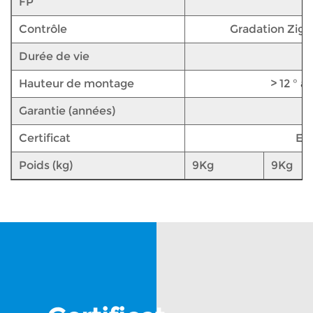
FP
Contrôle
Gradation Zigbe
Durée de vie
Hauteur de montage
> 12 ° 
Garantie (années)
Certificat
ET
Poids (kg)
9Kg
9Kg