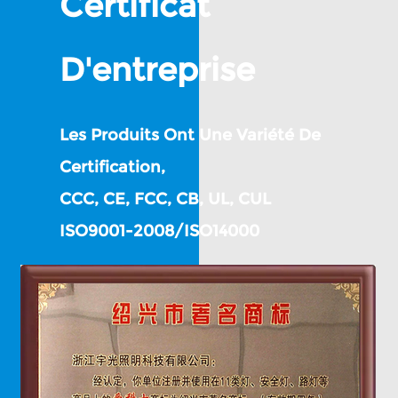
Certificat
D'entreprise
Les Produits Ont Une Variété De
Certification,
CCC, CE, FCC, CB, UL, CUL
ISO9001-2008/ISO14000